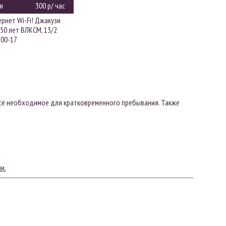
я
300 р/ час
рнет Wi-Fi! Джакузи
 50 лет ВЛКСМ, 13/2
-00-17
всё необходимое для кратковременного пребывания. Также
и.