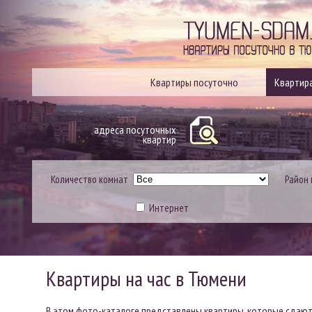
Квартиры посуточно
Квартира
адреса посуточных
квартир
Количество комнат
Район 
Интернет
Квартиры на час в Тюмени
В этом
фото-каталоге
представлены квартиры, которые сдают