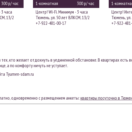
300 р/ час
1-комнатная
300 р/ час
1-комнатна
 3 часа
Центр! Wi-Fi. Минимум - 3 часа
Центр! Инте
СМ, 13/2
Тюмень, ул. 50 лет ВЛКСМ, 13/2
Тюмень, ул.
+7-922-481-00-17
+7-922-481
тех, кто желает отдохнуть в уединенной обстановке. В квартирах есть 
це, а по комфорту ничуть не уступает.
йта T
yumen-sdam
.ru
платно, одновременно с размещением анкеты:
квартиры посуточно в Тюмен