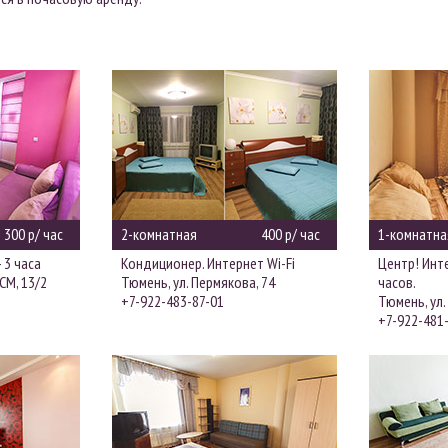
300 р/ час
2-комнатная
400 р/ час
1-комнатна
 3 часа
Кондиционер. Интернет Wi-Fi
Центр! Инте
СМ, 13/2
Тюмень, ул. Пермякова, 74
часов.
+7-922-483-87-01
Тюмень, ул.
+7-922-481