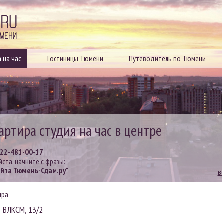
Квартиры посуточно в Тюмени
 на час
Гостиницы Тюмени
Путеводитель по Тюмени
артира студия на час в центре
922-481-00-17
йста, начните с фразы:
айта Тюмень-Сдам.ру"
в
ира
т ВЛКСМ, 13/2