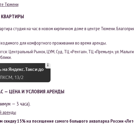
рте Тюмени
 КВАРТИРЫ
артира студия на час в новом кирпичном доме в центре Тюмени. Благопр
бходимого для комфортного проживания во время аренды.
ся: Центральный Рынок, ЦУМ, Суд, ТЦ «Рентал», ТЦ «Премьер», ул. Малыгина
ублики.
 на Яндекс.Такси до
ВЛКСМ, 13/2
АС — ЦЕНА И УСЛОВИЯ АРЕНДЫ
нимум — 3 часа).
й аренды
м скидку 15% на посещение самого большого аквапарка России «Лет