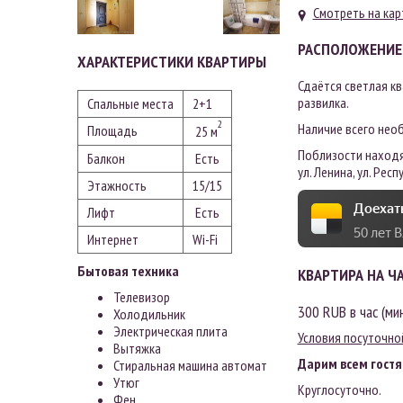
Смотреть на ка
РАСПОЛОЖЕНИЕ
ХАРАКТЕРИСТИКИ КВАРТИРЫ
Сдаётся светлая кв
развилка.
Спальные места
2+1
2
Наличие всего нео
Площадь
25 м
Поблизости находят
Балкон
Есть
ул. Ленина, ул. Респ
Этажность
15/15
Доехать
Лифт
Есть
50 лет 
Интернет
Wi-Fi
Бытовая техника
КВАРТИРА НА Ч
Телевизор
300 RUB в час (ми
Холодильник
Электрическая плита
Условия посуточно
Вытяжка
Дарим всем гостя
Стиральная машина автомат
Утюг
Круглосуточно.
Фен