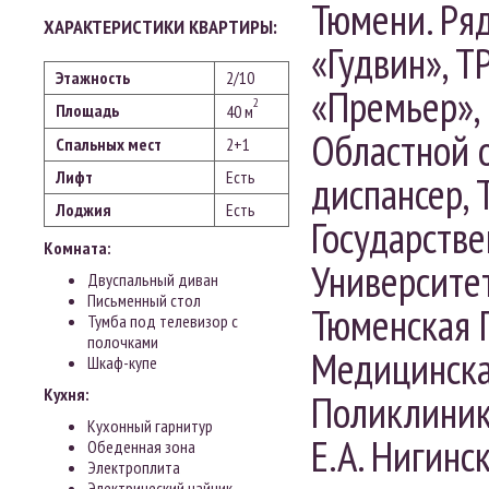
Тюмени. Ря
ХАРАКТЕРИСТИКИ КВАРТИРЫ:
«Гудвин», Т
Этажность
2/10
«Премьер»,
2
Площадь
40 м
Областной 
Спальных мест
2+1
Лифт
Есть
диспансер,
Лоджия
Есть
Государств
Комната:
Университет
Двуспальный диван
Письменный стол
Тюменская 
Тумба под телевизор с
полочками
Медицинска
Шкаф-купе
Кухня:
Поликлиник
Кухонный гарнитур
Е.А. Нигинс
Обеденная зона
Электроплита
Электрический чайник