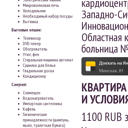
кардиоцент
Микроволновая печь
Западно-Си
Холодильник
Необходимый набор посуды
Инновацион
Вытяжка
Бытовые опции:
Областная 
Телевизор
DVD-плеер
больница №
Обогреватель
Утюг, фен
Стиральная машинка автомат
Доехать на Ян
Сушилка для белья
Минская, 81
Гладильная доска
Кондиционер
КВАРТИРА 
Санузел:
Совмещен
И УСЛОВИ
Водонагреватель
Импортная сантехника
Кафель
1100
RUB
з
Гигиенические
принадлежности (шампунь,
мыло, туалетная бумага)