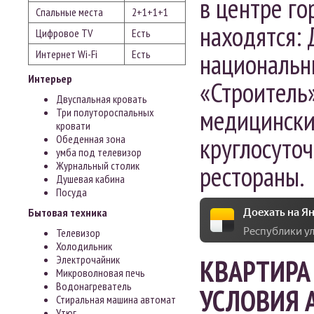
в центре го
Спальные места
2+1+1+1
находятся:
Цифровое ТV
Есть
национальн
Интернет
Wi-Fi
Есть
Интерьер
«Строитель
Двуспальная кровать
медицинские
Три полутороспальных
кровати
круглосуточ
Обеденная зона
умба под телевизор
Журнальный столик
рестораны.
Душевая кабина
Посуда
Доехать на Ян
Бытовая техника
Республики ул.
Телевизор
Холодильник
Электрочайник
КВАРТИРА 
Микроволновая печь
Водонагреватель
УСЛОВИЯ 
Стиральная машина автомат
Утюг